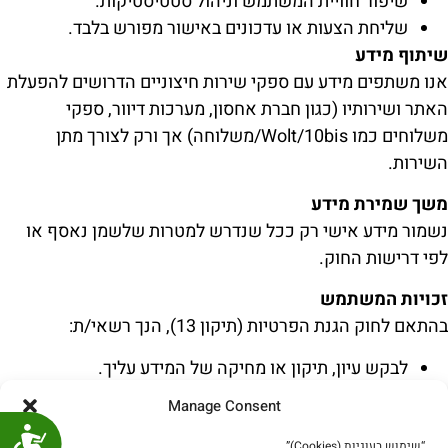
שיפור חוויית המשתמש וניהול סטטיסטיקות.
שליחת הצעות או עדכונים באישור מפורש בלבד.
שיתוף מידע
אנו משתפים מידע עם ספקי שירות חיצוניים הדרושים להפעלת
האתר ושירותיו (כגון חברת אחסון, מערכות דיוור, ספקי
משלוחים כמו Wolt/10bis/משלוחה) אך ורק לצורך מתן
השירות.
משך שמירת מידע
נשמור מידע אישי רק ככל שנדרש למטרות שלשמן נאסף או
לפי דרישות החוק.
זכויות המשתמש
בהתאם לחוק הגנת הפרטיות (תיקון 13), הנך רשאי/ת:
לבקש עיון, תיקון או מחיקה של המידע עליך.
לבטל הסכמה לעיבוד מידע לא הכרחי.
Manage Consent
פניות בנושא יש לשלוח ל-mydoctorsoup@gmail.com
נג
“שימוש בעוגיות (Cookies)”