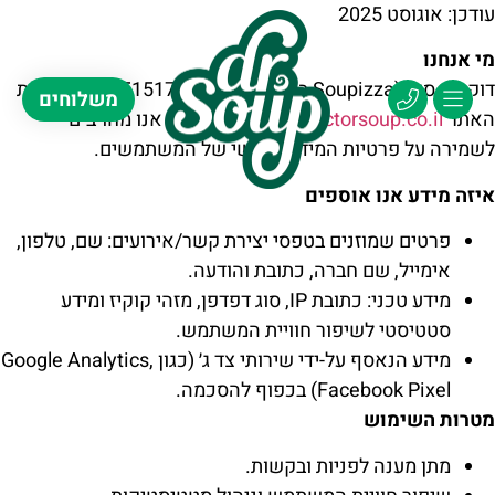
שִׂים
עודכן: ‎אוגוסט 2025
לֵב:
מי אנחנו
בְּאֲתָר
דוקטור סופ (Soupizza בע״מ, ח.פ. 515177954) מפעילה את
משלוחים
זֶה
האתר
www.doctorsoup.co.il
(“האתר”). אנו מחויבים
מֻפְעֶלֶת
לשמירה על פרטיות המידע האישי של המשתמשים.
מַעֲרֶכֶת
נָגִישׁ
איזה מידע אנו אוספים
בִּקְלִיק
פרטים שמוזנים בטפסי יצירת קשר/אירועים: שם, טלפון,
הַמְּסַיַּעַת
אימייל, שם חברה, כתובת והודעה.
לִנְגִישׁוּת
מידע טכני: כתובת IP, סוג דפדפן, מזהי קוקיז ומידע
הָאֲתָר.
סטטיסטי לשיפור חוויית המשתמש.
מידע הנאסף על-ידי שירותי צד ג׳ (כגון Google Analytics,
Facebook Pixel) בכפוף להסכמה.
מטרות השימוש
מתן מענה לפניות ובקשות.